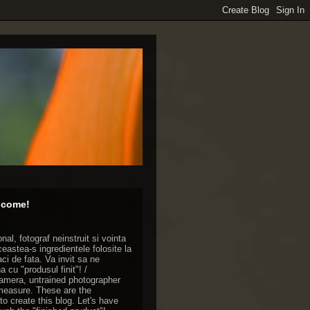
lcome!
nal, fotograf neinstruit si vointa
astea-s ingredientele folosite la
aci de fata. Va invit sa ne
cu "produsul finit"! /
amera, untrained photographer
measure. These are the
to create this blog. Let's have