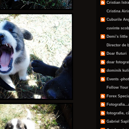
Cristian Ist
Cristina Airi
Cuburile Ang
cuvinte scob
Demi's little 
Director de 
Doar fluturi
doar fotograf
dominik kul
Events -phot
Follow Your
Forex Speci
Fotografia...
fotografie, că
Gabriel Sapl