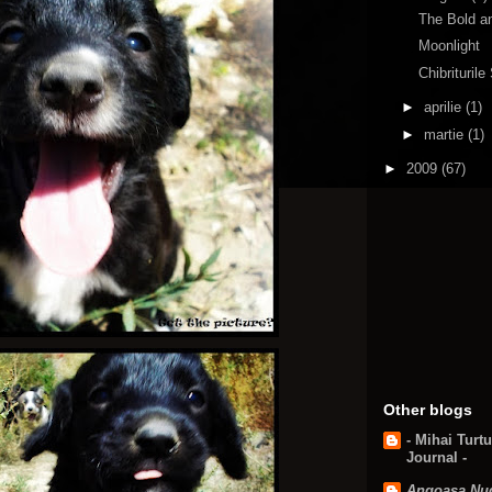
The Bold a
Moonlight
Chibriturile
►
aprilie
(1)
►
martie
(1)
►
2009
(67)
Other blogs
- Mihai Turt
Journal -
Angoasa Nu