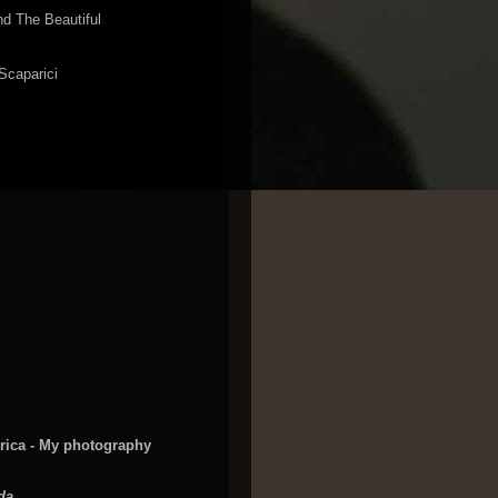
nd The Beautiful
 Scaparici
urica - My photography
da.