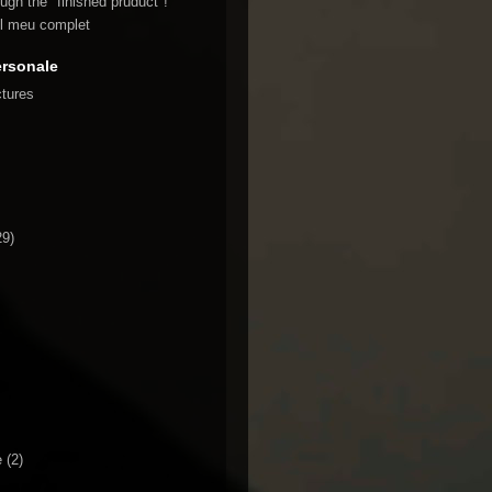
ugh the "finished pruduct"!
lul meu complet
ersonale
ctures
29)
e
(2)