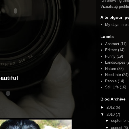
fun browsing thro
Vizualizați profi
Alte blgouri p
My days in pi
Labels
Abstract
(11)
Editate
(14)
Funny
(19)
Landscapes
(
Nature
(38)
Needitate
(24)
autiful
People
(14)
Still Life
(16)
Blog Archive
►
2012
(6)
▼
2010
(7)
►
septembri
▼
august
(3)