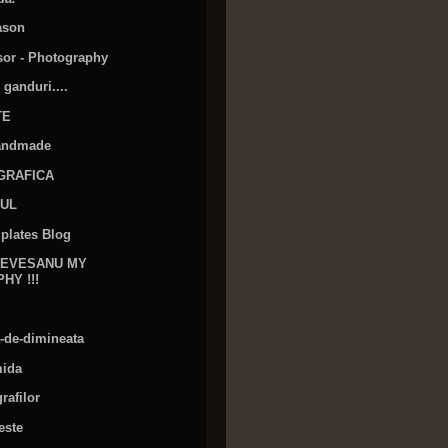
ason
sor - Photography
ganduri....
TE
Handmade
GRAFICA
FUL
plates Blog
LEVESANU MY
Y !!!
a-de-dimineata
mida
rafilor
este