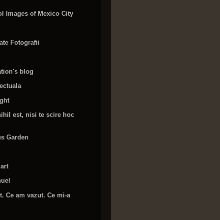
l Images of Mexico City
te Fotografii
tion's blog
lectuala
ight
hil est, nisi te scire hoc
us Garden
art
nuel
. Ce am vazut. Ce mi-a