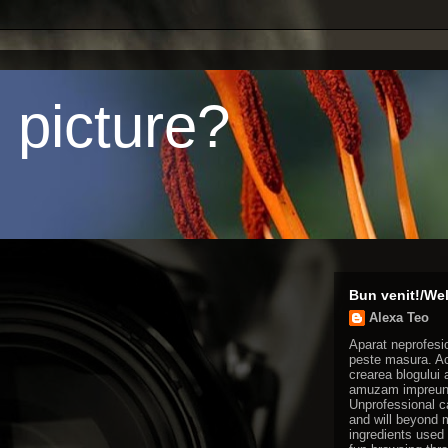
 picture?
Bun venit!/We
Alexa Teo
Aparat neprofesio
peste masura. Ace
crearea blogului 
amuzam impreuna 
Unprofessional c
and will beyond 
ingredients used 