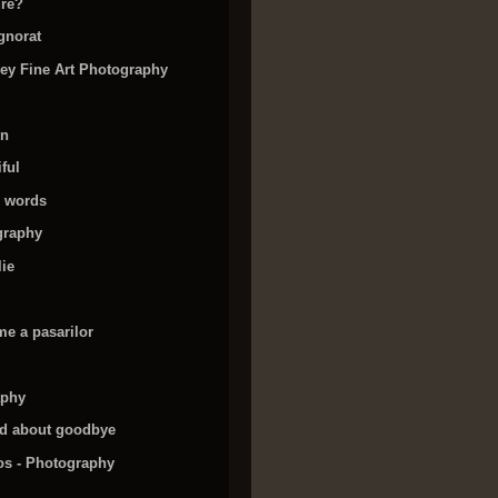
ure?
gnorat
ley Fine Art Photography
en
iful
n words
graphy
ie
e a pasarilor
aphy
d about goodbye
os - Photography