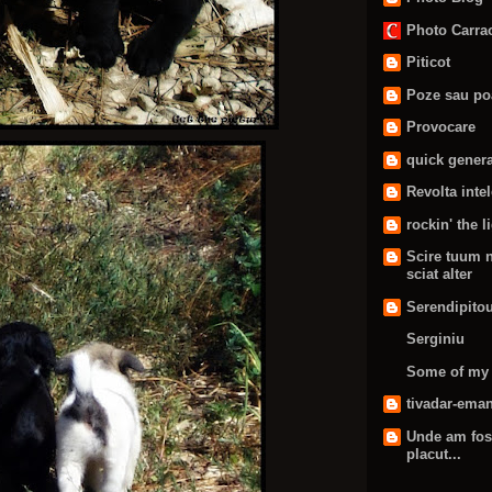
Photo Carrao
Piticot
Poze sau poa
Provocare
quick genera
Revolta inte
rockin' the l
Scire tuum ni
sciat alter
Serendipito
Serginiu
Some of my 
tivadar-ema
Unde am fost
placut...