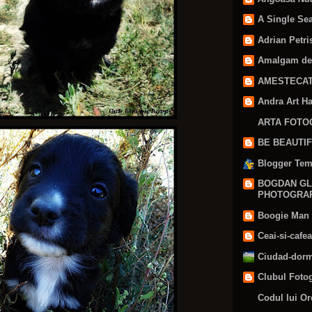
A Single Se
Adrian Petri
Amalgam de 
AMESTECA
Andra Art 
ARTA FOTO
BE BEAUTI
Blogger Tem
BOGDAN G
PHOTOGRAPH
Boogie Man
Ceai-si-cafe
Ciudad-dor
Clubul Fotog
Codul lui Or