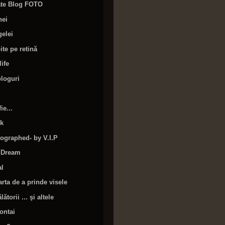
rate Blog FOTO
nei
elei
ite pe retină
life
bloguri
ie...
ik
ographed- by V.I.P
 Dream
al
arta de a prinde visele
lătorii ... şi altele
ontai