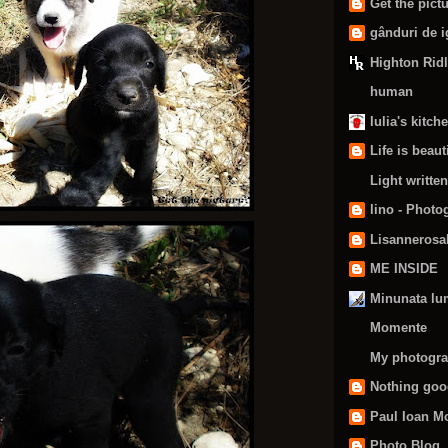
Get the pict
gânduri de i
Highton Rid
human
Iulia's kitch
Life is beaut
Light writte
lino - Photo
Lisannerosal
ME INSIDE
Minunata lum
Momente
My photogr
Nothing goo
Paul Ioan M
Photo Blog